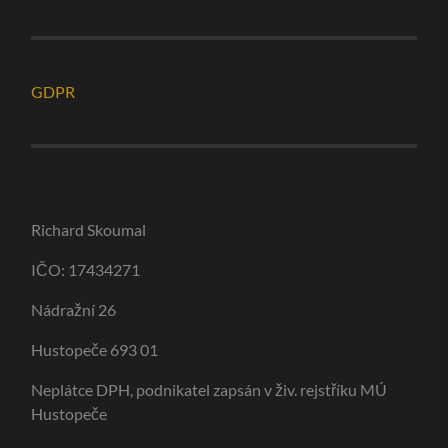
GDPR
Richard Skoumal
IČO: 17434271
Nádražní 26
Hustopeče 693 01
Neplátce DPH, podnikatel zapsán v živ. rejstříku MÚ
Hustopeče